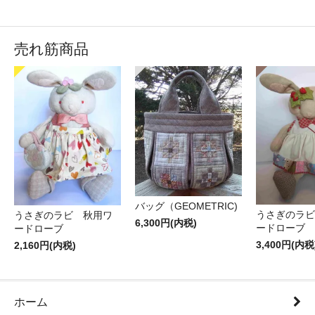
売れ筋商品
バッグ（GEOMETRIC)
うさぎのラビ
うさぎのラビ 秋用ワ
6,300円(内税)
ードローブ
ードローブ
3,400円(内税
2,160円(内税)
ホーム