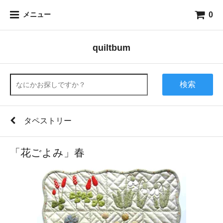
0
メニュー
quiltbum
検索
タペストリー
「花ごよみ」春