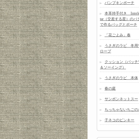
パンプキンポーチ
本革持手付き Interloc
tar（交差する星）のパ
で作るバッグとポーチ
「花ごよみ」春
うさぎのラビ 冬用
ローブ
クッション（パッチ
＆ソーイング）
うさぎのラビ 本体
春の庭
サンボンネットスー
ちっちゃないちごの
子ネコのピンキー