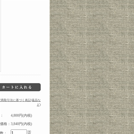
定商取引法に基づく表記(返品な
ど)
：
4,800円(内税)
価格：
3,840円(内税)
数：