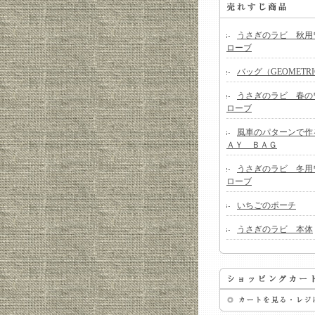
うさぎのラビ 秋用
ローブ
バッグ（GEOMETRI
うさぎのラビ 春の
ローブ
風車のパターンで作
ＡＹ ＢＡＧ
うさぎのラビ 冬用
ローブ
いちごのポーチ
うさぎのラビ 本体