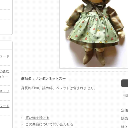
ワード
小さな
ュケー
商品名：サンボンネットスー
身長約33cm。詰め綿、ペレットは含まれません。
ストフ
特
）
ワード
定価
買い物を続ける
販売
この商品について問い合わせる
購入