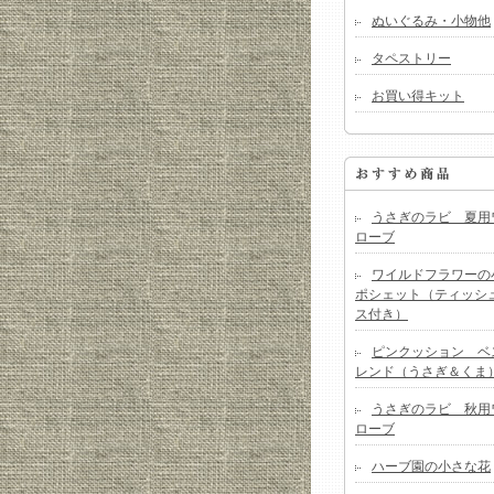
ぬいぐるみ・小物他
タペストリー
お買い得キット
うさぎのラビ 夏用
ローブ
ワイルドフラワーの
ポシェット（ティッシ
ス付き）
ピンクッション ベ
レンド（うさぎ＆くま
うさぎのラビ 秋用
ローブ
ハーブ園の小さな花